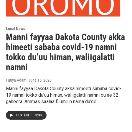
Local News
Manni fayyaa Dakota County akka
himeeti sababa covid-19 namni
tokko du’uu himan, waliigalatti
namni
Fatiya Adam
, June 15, 2020
Manni fayyaa Dakota County akka himeeti sababa covid-
19 namni tokko du’uu himan, waliigalatti namni du’ee 32
gaheera. Ammas saalaa fi umriin nama du’ee…
LISTEN
•
3:33