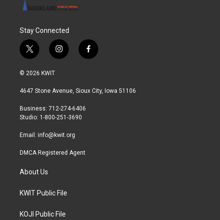
Stay Connected
t
i
f
w
n
a
i
s
c
© 2026 KWIT
t
t
e
t
a
b
4647 Stone Avenue, Sioux City, Iowa 51106
e
g
o
r
r
o
Business: 712-274-6406
a
k
Studio: 1-800-251-3690
m
Email:
info@kwit.org
DMCA Registered Agent
About Us
KWIT Public File
KOJI Public File