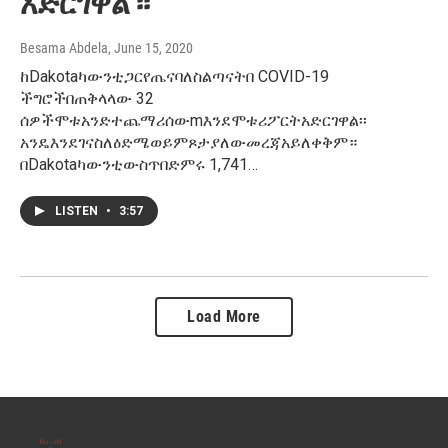
አድርገዋል ፡፡
Besama Abdela
, June 15, 2020
ከDakotaካውንቲጋርየጤናባለስልጣናትበ COVID-19
ችግሮችበጠቅላላው 32
ሰዎችሞቱአንድተጨማሪሰውmእንደሞቱሪፖርትአድርገዋል፡፡
አንዴእንደገናስለዕድሜወይምጾታያለውመረጃአይለቀቅም።
በDakotaካውንቲውስጥበድምሩ 1,741…
LISTEN
•
3:57
Load More