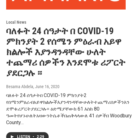
Local News
ባለፉት 24 ሰዓታት በ COVID-19
ምክንያት 2 የሰሜን ምዕራብ አይዋ
ክልሎች እያንዳንዳቸው ሁለት
ተጨማሪ ሰዎችን እንደሞቱ ሪፖርት
ያደርጋሉ ፡፡
Besama Abdela
, June 16, 2020
ባለፉት 24 ሰዓታትበ COVID-19 ምክንያት2
የሰሜንምዕራብአይዋክልሎችእያንዳንዳቸውሁለትተጨማሪሰዎችንእን
ደሞቱሪፖርትያደርጋሉ፡፡ ዕድሜያቸውከ 61 እስከ 80
ዓመትየሆኑሁለትአዛውንትሴቶችበጠቅላላውለ 41 ሰዎችበ Woodbury
County…
LISTEN
•
2:29