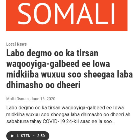
Local News
Labo degmo oo ka tirsan
waqooyiga-galbeed ee Iowa
midkiiba wuxuu soo sheegaa laba
dhimasho oo dheeri
Mulki Osman
, June 16, 2020
Labo degmo oo ka tirsan waqooyiga-galbeed ee Iowa
midkiiba wuxuu soo sheegaa laba dhimasho oo dheeri ah
sababtuna tahay COVID-19 24-kii saac ee la soo…
LISTEN
•
3:50