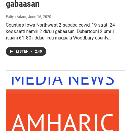
gabaasan
Fatiya Adam
, June 16, 2020
Counties Iowa Northwest 2 sababa covid-19 sa’ati 24
keessatti namni 2 du’uu gabaasan. Dubartooni 2 umrii
isaani 61-80 jidduu jiruu magaala Woodbury county…
LISTEN
•
2:40