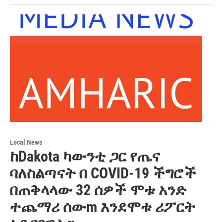
Local News
ከDakota ካውንቲ ጋር የጤና
ባለስልጣናት በ COVID-19 ችግሮች
በጠቅላላው 32 ሰዎች ሞቱ አንድ
ተጨማሪ ሰውm እንደሞቱ ሪፖርት