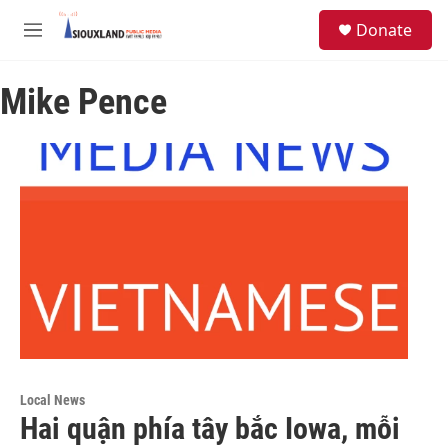
Skip to main content
S
Donate
e
M
a
e
r
n
c
Mike Pence
u
h
u
e
r
y
Local News
Hai quận phía tây bắc Iowa, mỗi