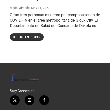
Maria Miranda
, May 11, 2020
Otras tres personas murieron por complicaciones de
COVID-19 en el área metropolitana de Sioux City. El
Departamento de Salud del Condado de Dakota no…
LISTEN
•
3:46
Stay Connected
t
i
f
w
n
a