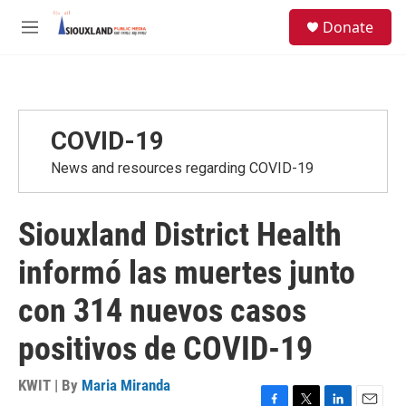
Skip to main content
S
Donate
e
M
a
e
r
n
c
u
h
u
COVID-19
e
r
News and resources regarding COVID-19
y
Siouxland District Health
informó las muertes junto
con 314 nuevos casos
positivos de COVID-19
KWIT | By
Maria Miranda