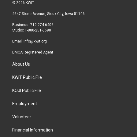
i
s
c
© 2026 KWIT
t
t
e
t
a
b
4647 Stone Avenue, Sioux City, Iowa 51106
e
g
o
r
r
o
Business: 712-274-6406
a
k
Studio: 1-800-251-3690
m
Email:
info@kwit.org
DMCA Registered Agent
About Us
KWIT Public File
KOJI Public File
Employment
Volunteer
Financial Information