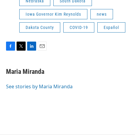
Nebraska
South Dakota
Iowa Governor Kim Reynolds
news
Dakota County
COVID-19
Español
F
T
L
E
a
w
i
m
c
i
n
a
e
t
k
i
Maria Miranda
b
t
e
l
o
e
d
o
r
I
See stories by Maria Miranda
k
n