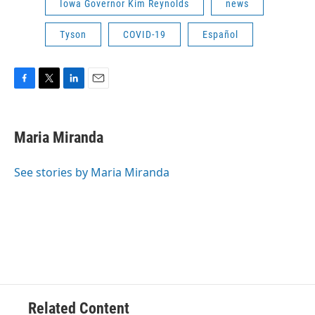
Iowa Governor Kim Reynolds
news
Tyson
COVID-19
Español
F
T
L
E
a
w
i
m
c
i
n
a
e
t
k
i
Maria Miranda
b
t
e
l
o
e
d
o
r
I
See stories by Maria Miranda
k
n
Related Content