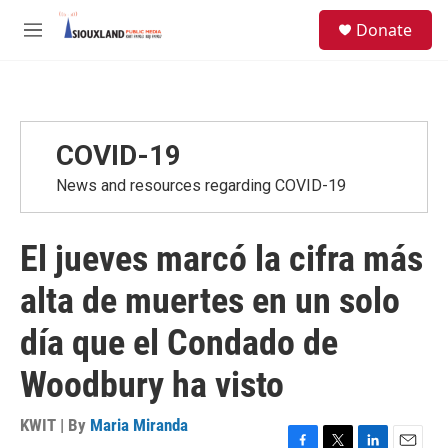
Skip to main content
S
Donate
e
M
a
e
r
n
c
u
h
u
COVID-19
e
r
News and resources regarding COVID-19
y
El jueves marcó la cifra más
alta de muertes en un solo
día que el Condado de
Woodbury ha visto
KWIT | By
Maria Miranda