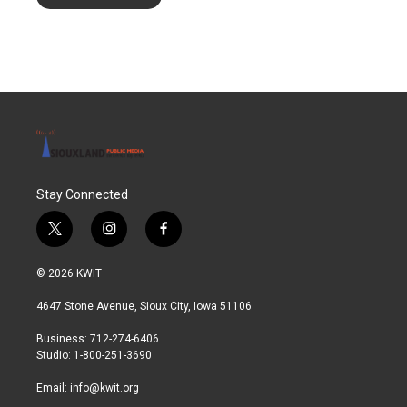
Stay Connected
t
i
f
w
n
a
i
s
c
© 2026 KWIT
t
t
e
t
a
b
4647 Stone Avenue, Sioux City, Iowa 51106
e
g
o
r
r
o
Business: 712-274-6406
a
k
Studio: 1-800-251-3690
m
Email:
info@kwit.org