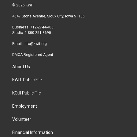
i
s
c
© 2026 KWIT
t
t
e
t
a
b
4647 Stone Avenue, Sioux City, Iowa 51106
e
g
o
r
r
o
Business: 712-274-6406
a
k
Studio: 1-800-251-3690
m
Email:
info@kwit.org
DMCA Registered Agent
About Us
KWIT Public File
KOJI Public File
Employment
Volunteer
Financial Information