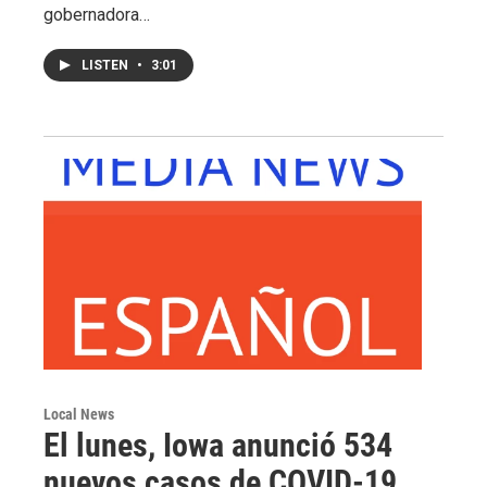
gobernadora…
LISTEN
•
3:01
Local News
El lunes, Iowa anunció 534
nuevos casos de COVID-19