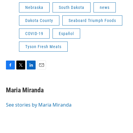
Nebraska
South Dakota
news
Dakota County
Seaboard Triumph Foods
COVID-19
Español
Tyson Fresh Meats
F
T
L
E
a
w
i
m
c
i
n
a
e
t
k
i
Maria Miranda
b
t
e
l
o
e
d
o
r
I
See stories by Maria Miranda
k
n