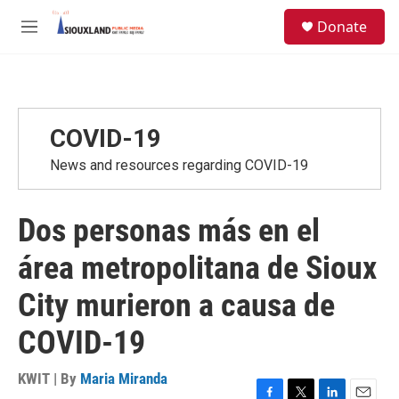
Skip to main content
S
Donate
e
M
a
e
r
n
c
u
h
u
COVID-19
e
r
News and resources regarding COVID-19
y
Dos personas más en el
área metropolitana de Sioux
City murieron a causa de
COVID-19
KWIT | By
Maria Miranda