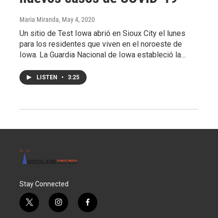
Maria Miranda
, May 4, 2020
Un sitio de Test Iowa abrió en Sioux City el lunes
para los residentes que viven en el noroeste de
Iowa. La Guardia Nacional de Iowa estableció la…
LISTEN
•
3:25
Stay Connected
t
i
f
w
n
a