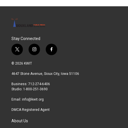
Stay Connected
t
i
f
w
n
a
i
s
c
© 2026 KWIT
t
t
e
t
a
b
4647 Stone Avenue, Sioux City, Iowa 51106
e
g
o
r
r
o
Business: 712-274-6406
a
k
Studio: 1-800-251-3690
m
Email:
info@kwit.org
DMCA Registered Agent
About Us