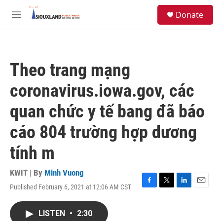
Skip to main content
S
Donate
e
M
a
e
r
n
c
u
h
Theo trang mạng
u
e
coronavirus.iowa.gov, các
r
y
quan chức y tế bang đã báo
cáo 804 trường hợp dương
tính m
KWIT | By
Minh Vuong
Published February 6, 2021 at 12:06 AM CST
F
T
L
E
a
w
i
m
c
i
n
a
LISTEN
•
2:30
e
t
k
i