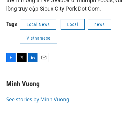
thêm thông tin về Seaboard Triumph Foods, vui
lòng truy cập Sioux City Pork Dot Com.
Tags
Local News
Local
news
Vietnamese
F
T
L
E
a
w
i
m
c
i
n
a
e
t
k
i
Minh Vuong
b
t
e
l
o
e
d
o
r
I
See stories by Minh Vuong
k
n