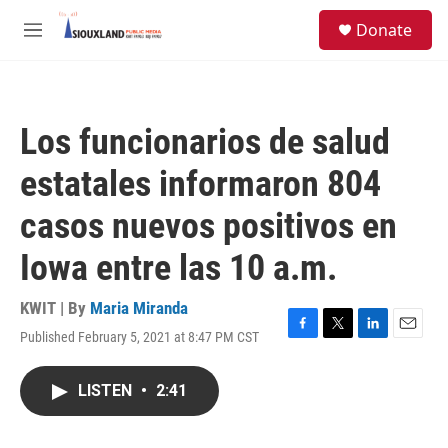
Skip to main content
S
Donate
e
M
a
e
r
n
c
u
h
Los funcionarios de salud
u
e
estatales informaron 804
r
y
casos nuevos positivos en
Iowa entre las 10 a.m.
KWIT | By
Maria Miranda
Published February 5, 2021 at 8:47 PM CST
F
T
L
E
a
w
i
m
c
i
n
a
LISTEN
•
2:41
e
t
k
i
b
t
e
l
o
e
d