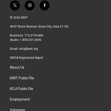
t
i
f
w
n
a
i
s
c
© 2026 KWIT
t
t
e
t
a
b
4647 Stone Avenue, Sioux City, Iowa 51106
e
g
o
r
r
o
Business: 712-274-6406
a
k
Studio: 1-800-251-3690
m
Email:
info@kwit.org
DMCA Registered Agent
About Us
KWIT Public File
KOJI Public File
Employment
Volunteer