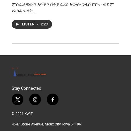
ምስራቃዊውን አዮዋን በተቆራረሰ አውሎ ንፋስ የሞተ ወይም
የአካል ጉዳት…
LISTEN
•
2:23
Stay Connected
t
i
f
w
n
a
i
s
c
© 2026 KWIT
t
t
e
t
a
b
4647 Stone Avenue, Sioux City, Iowa 51106
e
g
o