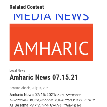
Related Content
Local News
Amharic News 07.15.21
Besama Abdela
, July 16, 2021
Amharic News 07/15/2021ሰላም፣ ለማድመጥ
አመሰግናለሁ፣ ይህ የሲኦክስላንድ የህዝብ ሚዲያ ዜና በ አማርኛ
እኔ Besama።ባለሥልጣናቱ እንዳሉት ማዕከላዊ እና