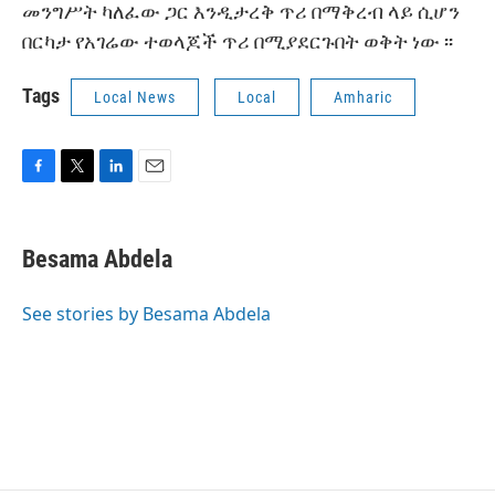
መንግሥት ካለፈው ጋር እንዲታረቅ ጥሪ በማቅረብ ላይ ሲሆን
በርካታ የአገሬው ተወላጆች ጥሪ በሚያደርጉበት ወቅት ነው ፡፡
Tags
Local News
Local
Amharic
F
T
L
E
a
w
i
m
c
i
n
a
e
t
k
i
Besama Abdela
b
t
e
l
o
e
d
o
r
I
See stories by Besama Abdela
k
n