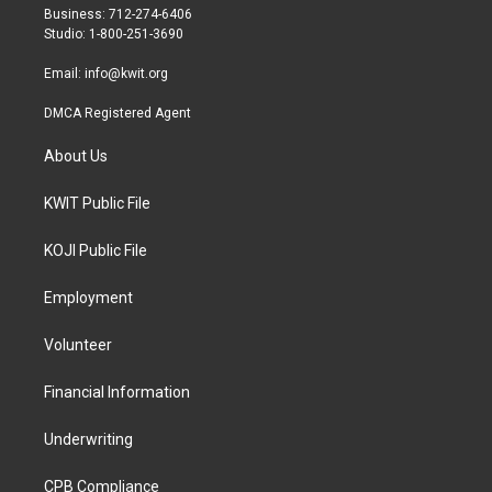
r
r
o
Business: 712-274-6406
a
k
Studio: 1-800-251-3690
m
Email:
info@kwit.org
DMCA Registered Agent
About Us
KWIT Public File
KOJI Public File
Employment
Volunteer
Financial Information
Underwriting
CPB Compliance