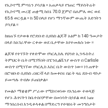
የኢኮኖሚ ምጣኔን ያሳያል ፡፡ አጠቃላይ የገጠር ማይስትሬት
የኢኮኖሚ መረጃ ጠቋሚ ከሰኔ 70.0 ጀምሮ በሐምሌ ወር ወደ
65.6 ወርዷል ፡፡ ከ 50 በላይ የሆነ ማንኛውም ውጤት እድገትን
ያሳያል ፡፡
ከዘጠኙ የታወቁ የሮድቡድ ሲዩክስ ልጆች አፅም ከ 140 ዓመታት
በላይ ከአገራቸው ርቀው ወደ ቤታቸው እየተመለሱ ነው ፡፡
ልጆቹ የተገኙት የቀድሞው የካርሊስሌ የህንድ ኢንዱስትሪ
ትምህርት ቤት በሚገኝበት በፔንሲልቬንያ ውስጥ በ Carlisle
ውስጥ በሚገኘው የካርሊስ እስር ቤት ውስጥ ነው፡፡ ነገ ጠዋት
በሮዝቡድ ሲዩክስ ሪዘርቭ ላይ ከመቀበሩ በፊት ዛሬ ደቡብ ዳኮታ
ይመጣሉ ተብሎ ይጠበቃል፡፡
የመልሶ ማቋቋም ሥራው የሚከናወነው የአገሬው ተወላጅ
የሆኑ ሕፃናትን ከቤተሰቦቻቸው በመነሳት በኃይል ወደ ነጩ
ማኅበረሰብ እንዲቀላቀል በማድረግ የተባበሩት መንግስታት