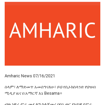
Amharic News 07/16/2021
ሰላም፣ ለማድመጥ አመሰግናለሁ፣ ይህ የሲኦክስላንድ የህዝብ
ሚዲያ ዜና በ አማርኛ እኔ Besama።
ብዙ ነዋሪ ሥራ መፈለግ ስለጀመረ በሰኔ ወር የአዮዋ የሥራ