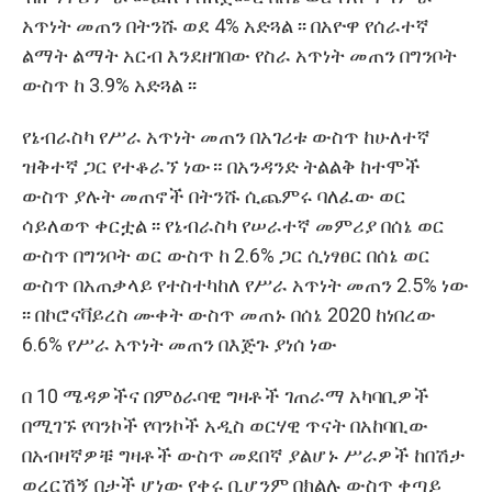
አጥነት መጠን በትንሹ ወደ 4% አድጓል ፡፡ በአዮዋ የሰራተኛ
ልማት ልማት አርብ እንደዘገበው የስራ አጥነት መጠን በግንቦት
ውስጥ ከ 3.9% አድጓል ፡፡
የኔብራስካ የሥራ አጥነት መጠን በአገሪቱ ውስጥ ከሁለተኛ
ዝቅተኛ ጋር የተቆራኘ ነው። በአንዳንድ ትልልቅ ከተሞች
ውስጥ ያሉት መጠኖች በትንሹ ሲጨምሩ ባለፈው ወር
ሳይለወጥ ቀርቷል ፡፡ የኔብራስካ የሠራተኛ መምሪያ በሰኔ ወር
ውስጥ በግንቦት ወር ውስጥ ከ 2.6% ጋር ሲነፃፀር በሰኔ ወር
ውስጥ በአጠቃላይ የተስተካከለ የሥራ አጥነት መጠን 2.5% ነው
፡፡ በኮሮናቫይረስ ሙቀት ውስጥ መጠኑ በሰኔ 2020 ከነበረው
6.6% የሥራ አጥነት መጠን በእጅጉ ያነሰ ነው
በ 10 ሜዳዎችና በምዕራባዊ ግዛቶች ገጠራማ አካባቢዎች
በሚገኙ የባንኮች የባንኮች አዲስ ወርሃዊ ጥናት በአከባቢው
በአብዛኛዎቹ ግዛቶች ውስጥ መደበኛ ያልሆኑ ሥራዎች ከበሽታ
ወረርሽኝ በታች ሆነው የቀሩ ቢሆንም በክልሉ ውስጥ ቀጣይ